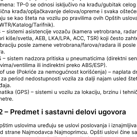
ena: TP-0 se odnosi isključivo na krađu/gubitak celog 
ična krađa/opljačkavanje delova/opreme i svaka ošteće
raju se kao šteta na vozilu po pravilima ovih Opštih uslov
WTR/Katalog/Tarifnik).
– sistemi asistencije vozaču (kamera vetrobrana, radari/
ri kiše/svetla, AEB, LKA/LPA, ACC, TSR) koji često zaht
ibraciju posle zamene vetrobrana/farova/radara ili posle
a.
– sistem nadzora pritiska u pneumaticima (direktni sen
vima/ventilima ili indirektni preko ABS/ESP).
of use (Pokriće za nemogućnost korišćenja) – naplata 
e za period nedostupnosti vozila za dalji najam usled št
đaja.
atika (GPS) – sistemi u vozilu za lokaciju, brzinu i tehni
etre.
2 – Predmet i sastavni delovi ugovora
štim uslovima uređuju se uslovi poslovanja i iznajmljiva
od strane Najmodavca Najmoprimcu. Opšti uslovi čine sa