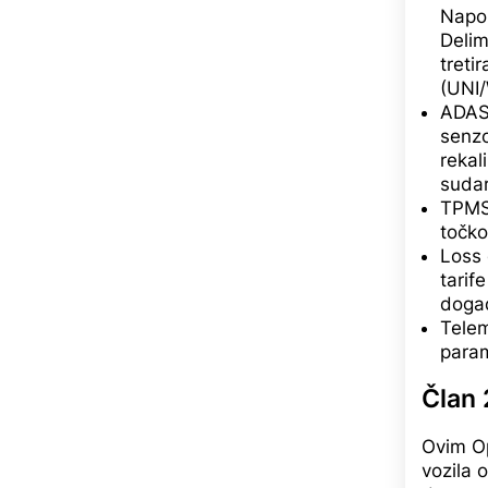
Napom
Delim
treti
(UNI/
ADAS 
senzo
rekal
sudar
TPMS 
točko
Loss 
tarif
doga
Telem
param
Član 
Ovim Op
vozila 