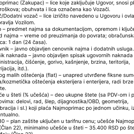
primac (Zakupac) – lice koje zaključuje Ugovor, snosi p
troškova; obuhvata i lica označena kao Vozači.
/Dodatni vozač – lice izričito navedeno u Ugovoru i ovl
ravlja Vozilom.
o – predmet najma sa dokumentacijom, opremom i ključ
d najma – vreme od preuzimanja do povrata; obračunsk
ica: 1 dan (24 časa).
nik – javno objavljen cenovnik najma i dodatnih usluga.
nik naknada – javno objavljen spisak ugovornih naknada 
nistracija, čišćenje, gorivo, kašnjenje, brzina, teritorija,
ijacija, itd.).
og malih oštećenja (flat) – unapred utvrđene fiksne sum
/kozmetička oštećenja eksterijera i enterijera, radi brze
te.
e u šteti (% učešća) – deo ukupne štete (sa PDV-om i 
ovima: delovi, rad, šlep, dijagnostika/OBD, geometrija,
ibracija i sl.) koji plaća Najmoprimac po jednom učinku, 
ntualno.
0 – plan zaštite uključen u tarifnu cenu; učešće Najmo
Član 22), minimalno učešće u šteti – 35.400 RSD po š