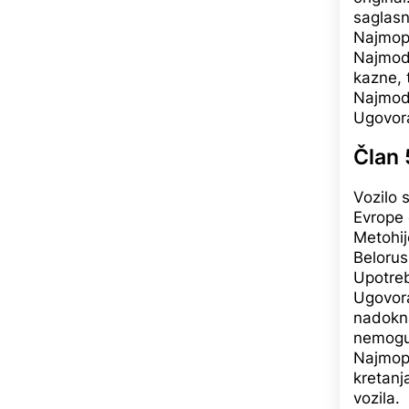
saglasn
Najmopr
Najmoda
kazne, 
Najmod
Ugovor
Član 
Vozilo s
Evrope 
Metohij
Belorusi
Upotreb
Ugovora
nadokna
nemoguć
Najmopr
kretanj
vozila.