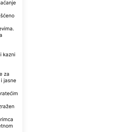
laćanje
ašćeno
evima.
a
i kazni
e za
 i jasne
pratećim
izražen
primca
tetnom