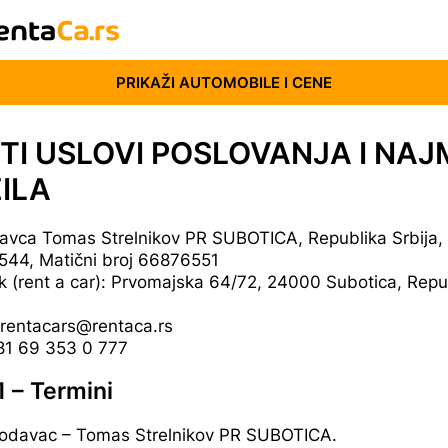
PRIKAŽI AUTOMOBILE I CENE
TI USLOVI POSLOVANJA I NA
ILA
vca Tomas Strelnikov PR SUBOTICA, Republika Srbija,
544, Matični broj 66876551
 (rent a car): Prvomajska 64/72, 24000 Subotica, Repu
 rentacars@rentaca.rs
81 69 353 0 777
1 – Termini
odavac – Tomas Strelnikov PR SUBOTICA.