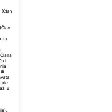
 (Član
(Član
o za
a
 Člana
ča i
ija i
li
hvata
tale
aži u
je).