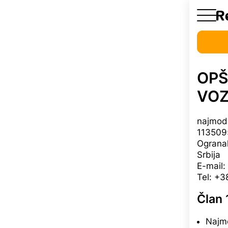
OPŠ
VOZ
najmoda
113509
Ogranak
Srbija
E-mail:
Tel: +3
Član 
Najm