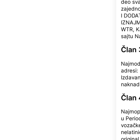
deo sva
zajedn
I DODA
IZNAJM
WTR, Ka
sajtu 
Član 
Najmod
adresi:
Izdavan
naknadu
Član 
Najmopr
u Perio
vozačke
nelatin
origina