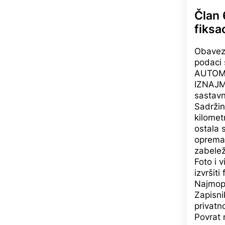
Član 
fiksa
Obavezn
podaci
AUTOMO
IZNAJML
sastavn
Sadržin
kilomet
ostala 
oprema;
zabelež
Foto i 
izvršiti
Najmopr
Zapisni
privatn
Povrat 