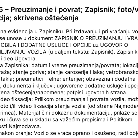
6 – Preuzimanje i povrat; Zapisnik; foto/
cija; skrivena oštećenja
a evidencija u Zapisniku. Pri izdavanju i pri vraćanju voz
 se unose u dokument ZAPISNIK O PREUZIMANJU I V
BILA I DODATNE USLUGE I OPCIJE uz UGOVOR O
JIVANJU VOZILA (u daljem tekstu: Zapisnik). Zapisnik
i deo Ugovora.
a Zapisnika: datum i vreme preuzimanja/povrata; lokacij
raža; stanje goriva; stanje karoserije i laka; vetrobransko
stakla; pneumatici i felne; enterijer; obavezna i dodatna
 dokumenta i ključevi; ugovorene dodatne usluge i opci
ena oštećenja/napomene; potpisi ugovornih strana.
video fiksacija: Prilikom preuzimanja i povrata vozila, mo
 foto i/ili video fiksacija stanja vozila (od strane Najmodav
imca). Materijal čini dokaznu dokumentaciju, prilaže se
ku i čuva se u skladu sa važećim propisima i Politikom
osti Najmodavca.
nakon pranja: Vozilo se vraća oprano i osušeno, radi obj