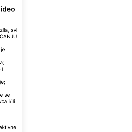
video
ila, svi
RAĆANJU
 je
a;
 i
je;
že se
ca i/ili
ektivne