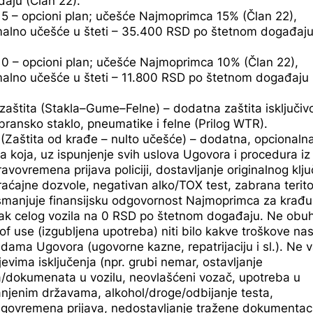
aju (Član 22).
5 – opcioni plan; učešće Najmoprimca 15% (Član 22),
alno učešće u šteti – 35.400 RSD po štetnom događaju
0 – opcioni plan; učešće Najmoprimca 10% (Član 22),
alno učešće u šteti – 11.800 RSD po štetnom događaju 
aštita (Stakla–Gume–Felne) – dodatna zaštita isključiv
bransko staklo, pneumatike i felne (Prilog WTR).
(Zaštita od krađe – nulto učešće) – dodatna, opcionaln
ta koja, uz ispunjenje svih uslova Ugovora i procedura iz
ravovremena prijava policiji, dostavljanje originalnog klju
aćajne dozvole, negativan alko/TOX test, zabrana teritor
 smanjuje finansijsku odgovornost Najmoprimca za krađu i
ak celog vozila na 0 RSD po štetnom događaju. Ne obu
of use (izgubljena upotreba) niti bilo kakve troškove nas
dama Ugovora (ugovorne kazne, repatrijaciju i sl.). Ne v
jevima isključenja (npr. grubi nemar, ostavljanje
a/dokumenata u vozilu, neovlašćeni vozač, upotreba u
njenim državama, alkohol/droge/odbijanje testa,
govremena prijava, nedostavljanje tražene dokumentaci