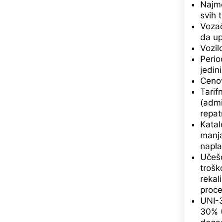
Najmo
svih 
Vozač
da up
Vozil
Perio
jedin
Cenov
Tarif
(admi
repatr
Katal
manja
napla
Učešć
trošk
rekal
proce
UNI-3
30% (