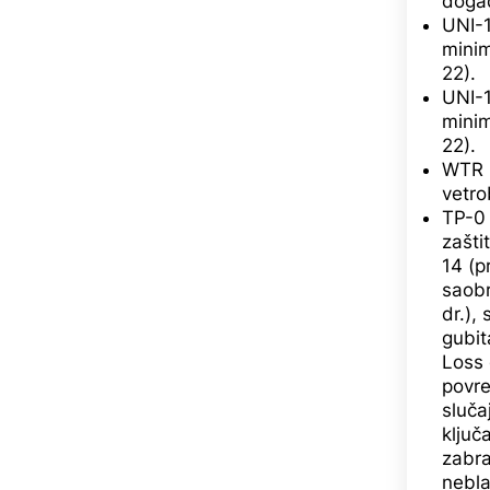
događ
UNI-1
minim
22).
UNI-1
minim
22).
WTR z
vetro
TP-0 
zašti
14 (p
saobr
dr.),
gubit
Loss 
povre
sluča
ključ
zabra
nebla