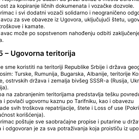
ost za kopiranje ličnih dokumenata i vozačke dozvole.
imac i svi dodatni vozači solidarno i neograničeno odg
vcu za sve obaveze iz Ugovora, uključujući štetu, ugo
troškove i kamate.
avac može po sopstvenom nahođenju odbiti zaključenj
a.
5 – Ugovorna teritorija
e sme koristiti na teritoriji Republike Srbije i država ge
osim: Turske, Rumunija, Bugarska, Albanije, teritorije Ko
e, ostrvskih država i zemalja bivšeg SSSR-a (Rusija, Ukr
ja).
a na zabranjenim teritorijama predstavlja tešku povred
 i povlači ugovornu kaznu po Tarifniku, kao i obavezu
de svih troškova repatrijacije, štete i Loss of use (Pokr
nost korišćenja).
imac poštuje sve saobraćajne propise i putarine u drž
a i odgovoran je za sva potraživanja koja proističu iz up