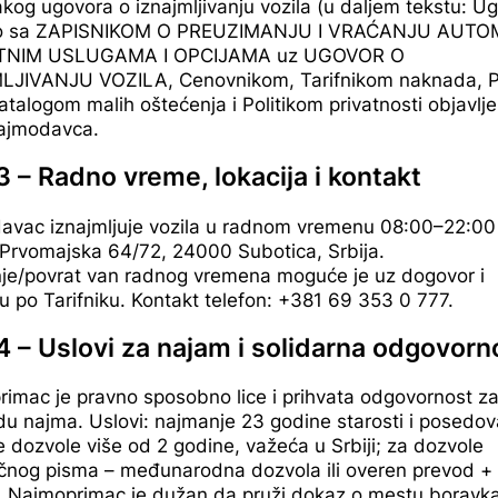
kog ugovora o iznajmljivanju vozila (u daljem tekstu: Ug
o sa ZAPISNIKOM O PREUZIMANJU I VRAĆANJU AUTO
TNIM USLUGAMA I OPCIJAMA uz UGOVOR O
LJIVANJU VOZILA, Cenovnikom, Tarifnikom naknada, P
talogom malih oštećenja i Politikom privatnosti objavl
Najmodavca.
3 – Radno vreme, lokacija i kontakt
avac iznajmljuje vozila u radnom vremenu 08:00–22:00
 Prvomajska 64/72, 24000 Subotica, Srbija.
je/povrat van radnog vremena moguće je uz dogovor i
 po Tarifniku. Kontakt telefon: +381 69 353 0 777.
4 – Uslovi za najam i solidarna odgovorn
imac je pravno sposobno lice i prihvata odgovornost za
du najma. Uslovi: najmanje 23 godine starosti i posedov
 dozvole više od 2 godine, važeća u Srbiji; za dozvole
ičnog pisma – međunarodna dozvola ili overen prevod +
l. Najmoprimac je dužan da pruži dokaz o mestu boravka