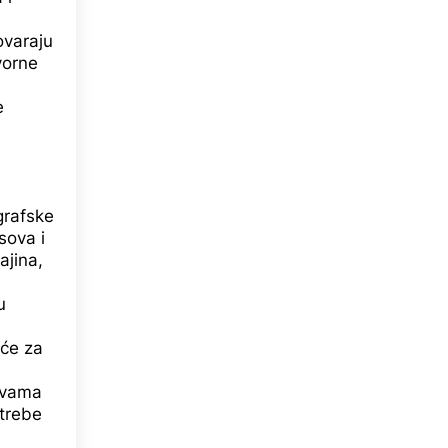
ovaraju
vorne
e
ografske
sova i
ajina,
u
iće za
avama
otrebe