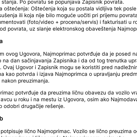
 stanja. Po povratu se popunjava Zapisnik povrata.
a oštećenja: Oštećenja koja su postala vidljiva tek posle
sušenja ili koja nije bilo moguće uočiti pri prijemu povra
mentovati (foto/video + procena/servis) i fakturisati u 
 od povrata, uz slanje elektronskog obaveštenja Najmop
a
m ovog Ugovora, Najmoprimac potvrđuje da je posed na
 na dan sačinjavanja Zapisnika i da od tog trenutka upr
. Ovaj Ugovor i Zapisnik mogu se koristiti pred nadležn
a kao potvrda i izjava Najmoprimca o upravljanju pred
 nakon preuzimanja.
imac potvrđuje da preuzima ličnu obavezu da vozilo vra
avcu u roku i na mestu iz Ugovora, osim ako Najmodav
 odobri drugačije rešenje.
b
potpisuje lično Najmoprimac. Vozilo se lično preuzima 