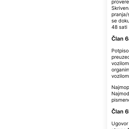
provere
Skriven
pranja/
se doku
48 sati
Član 6
Potpiso
preuzeo
vozilom
organim
vozilom
Najmopr
Najmod
pismeno
Član 6
Ugovor 