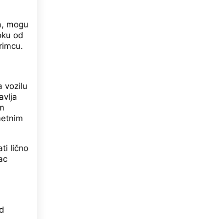
ta, mogu
roku od
rimcu.
 vozilu
avlja
im
metnim
ti lično
ac
od