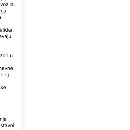
vozila.
nja
a
lidar,
evaju
zori u
dnevne
etnog
čke
nja
stavni