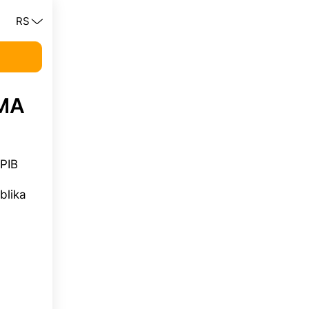
RS
JMA
 PIB
blika