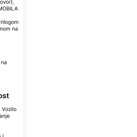
ovor),
MOBILA
rilogom
jenom na
 na
ost
 Vozilo
anje
 i