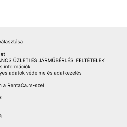
választása
lat
NOS ÜZLETI ÉS JÁRMŰBÉRLÉSI FELTÉTELEK
s információk
yes adatok védelme és adatkezelés
 a RentaCa.rs-szel
k
й