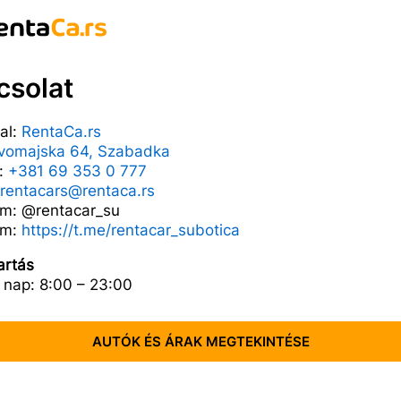
csolat
al:
RentaCa.rs
vomajska 64, Szabadka
n:
+381 69 353 0 777
rentacars@rentaca.rs
am: @rentacar_su
am:
https://t.me/rentacar_subotica
artás
nap: 8:00 – 23:00
AUTÓK ÉS ÁRAK MEGTEKINTÉSE