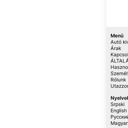
Menü
Autó ki
Árak
Kapcso
ÁLTALÁ
Haszno
Személ
Rólunk
Utazzon
Nyelve
Srpski
English
Русски
Magyar